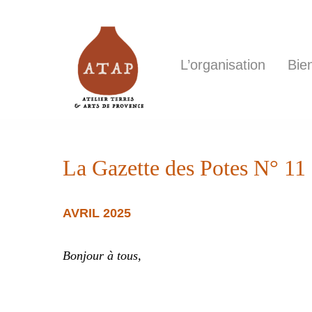
L’organisation
Bie
Hit enter to search or ESC to close
La Gazette des Potes N° 11
AVRIL 2025
Bonjour à tous,