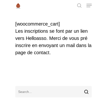
[woocommerce_cart]
Hit enter to search or ESC to close
Les inscriptions se font par un lien
vers Helloasso. Merci de vous pré
inscrire en envoyant un mail dans la
L’organisation
page de contact.
Bienvenue
L’ATAP
Ateliers et interv
Découvrir l’atelier
Charte de bon fonction
Galerie
Horaires
Le petit guide techniqu
Actu
l’ATAP
Activités
Expo « Jardin et campa