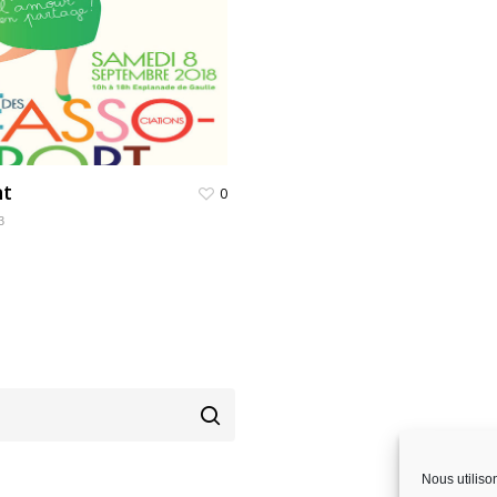
t
0
3
Nous utiliso