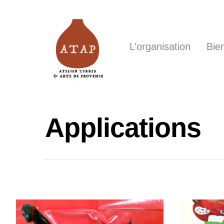
L’organisation
Bie
Hit enter to search or ESC to close
Applications