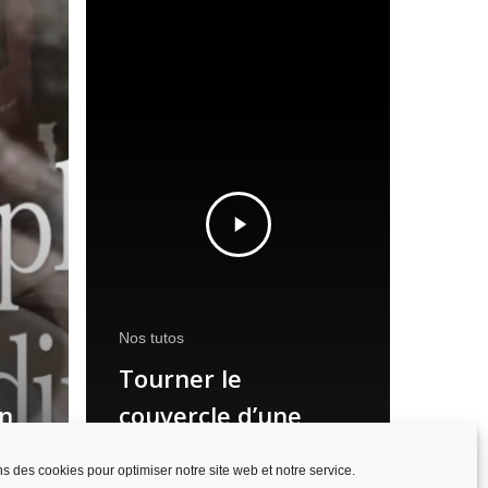
Nos tutos
Tourner le
un
couvercle d’une
boite
ns des cookies pour optimiser notre site web et notre service.