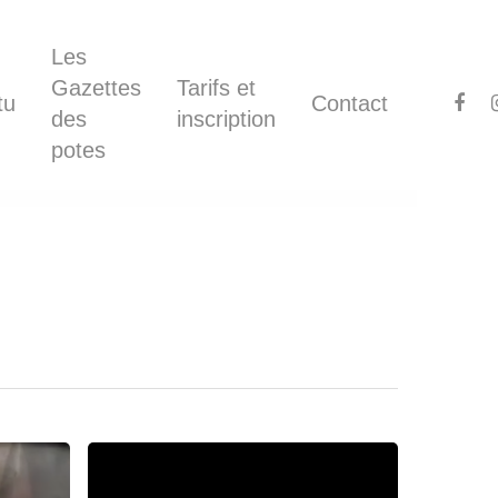
Les
Gazettes
Tarifs et
tu
Contact
des
inscription
potes