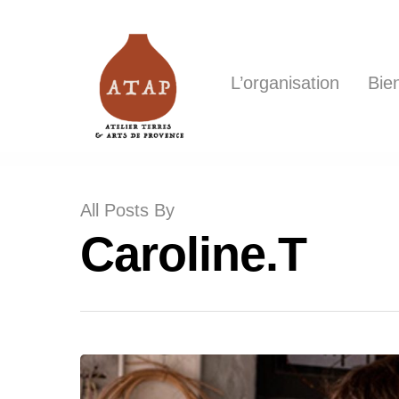
L’organisation
Bie
Hit enter to search or ESC to close
All Posts By
Caroline.T